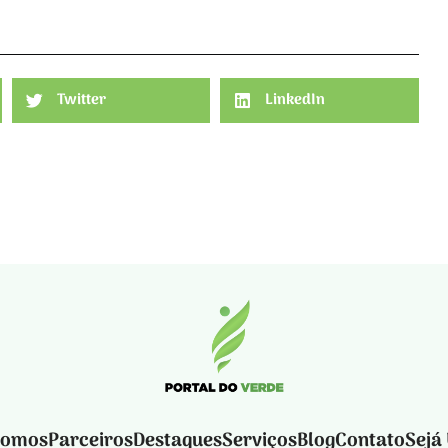
Twitter
LinkedIn
Somos
Parceiros
Destaques
Serviços
Blog
Contato
Sejá