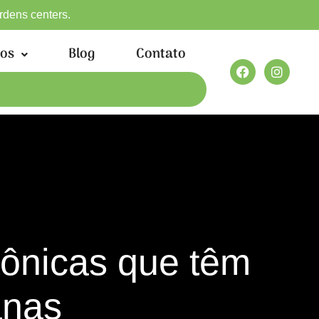
ardens centers.
ços
Blog
Contato
etônicas que têm
anas