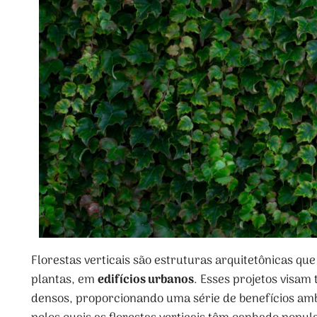
Florestas verticais são estruturas arquitetônicas q
plantas, em
edifícios urbanos
. Esses projetos visam
densos, proporcionando uma série de benefícios ambie