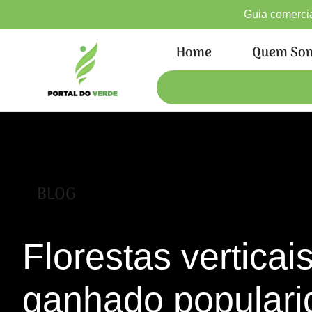
Guia comercial
Home
Quem So
BLOG
Florestas verticai
ganhado populari