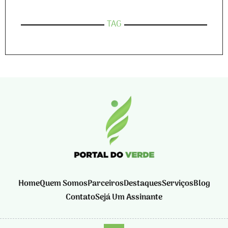
TAG
Home
Quem Somos
Parceiros
Destaques
Serviços
Blog
Contato
Sejá Um Assinante